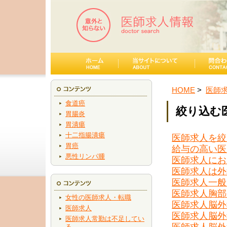
HOME
医師
食道癌
絞り込む
胃腸炎
胃潰瘍
十二指腸潰瘍
医師求人を絞
胃癌
給与の高い医
悪性リンパ腫
医師求人にお
医師求人は外
医師求人一般
医師求人胸部
女性の医師求人・転職
医師求人脳外
医師求人
医師求人脳外
医師求人常勤は不足してい
医師求人脳外
る