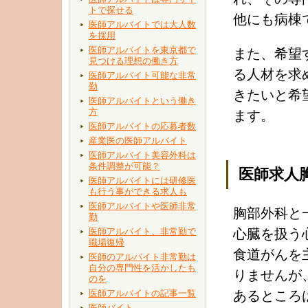
トで探せる
他にも病棟
医師アルバイトでは大人数
を採用
医師アルバイトを東京都で
また、希望
見つける理想の働き方
る人材を求
医師アルバイト可能な非常
勤
きたいと希
医師アルバイトという働き
方
ます。
医師アルバイトの応募者数
産業医の医師アルバイト
医師アルバイト美容外科は
条件調整が可能？
医師求人
医師アルバイトには研修医
も行う事ができる求人も
医師アルバイトや医師非常
胸部外科と
勤
医師アルバイト、非常勤で
心臓を扱う
職場復帰
食道がんを
医師のアルバイト非常勤は
自分の専門性を活かしたも
りませんが
のを
医師アルバイトの記事一覧
あるところ
医師バイト