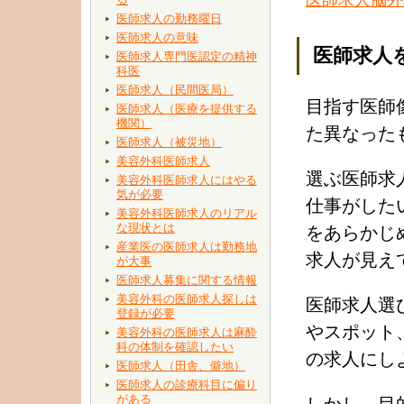
医師求人の勤務曜日
医師求人の意味
医師求人
医師求人専門医認定の精神
科医
医師求人（民間医局）
目指す医師
医師求人（医療を提供する
機関）
た異なった
医師求人（被災地）
美容外科医師求人
選ぶ医師求
美容外科医師求人にはやる
気が必要
仕事がした
美容外科医師求人のリアル
な現状とは
をあらかじ
産業医の医師求人は勤務地
求人が見え
が大事
医師求人募集に関する情報
美容外科の医師求人探しは
医師求人選
登録が必要
やスポット
美容外科の医師求人は麻酔
科の体制を確認したい
の求人にし
医師求人（田舎、僻地）
医師求人の診療科目に偏り
がある