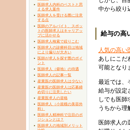
しかし、目
医師求人内科のベストと思
中から絞り
える求人案件
医師求人を受ける際に注意
する点
医師のアルバイト、スポッ
トの医師求人はキャリアッ
給与の高
プに活かせる
医師求人検索で絞りこむ
医師求人の診療科目は地域
人気の高い
により偏りが大きい
あしにこだ
医師が求人を探す際のポイ
ント
可能となり
医師求人（僻地）の待遇
医師求人の記事一覧
最近では、
産業医の医師求人は少ない
産業医の医師求人は応募締
給与が設定
め切りに注意したい
産業医求人の資格
しでも医師
医師求人（小規模の美容外
うちから理
科）
医師求人精神科で注目のポ
ジションとは？
医師求人の
医師求人の地域別メリット