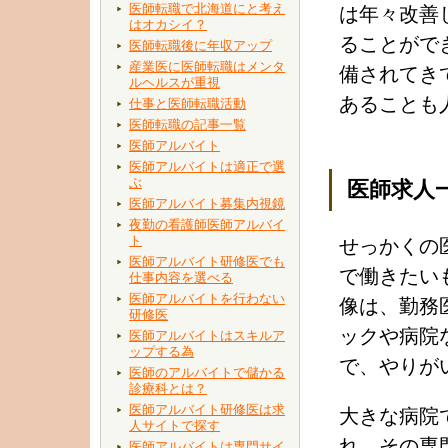
医師転職で北海道にと考え
は年々改善
はオカシイ？
ることがで
医師転職後に年収アップ
産業医に医師転職はメンタ
備されてき
ルヘルスが重視
あることも
仕事と医師転職活動
医師転職の記事一覧
医師アルバイト
医師アルバイトは適正で選
ぶ
医師求人
医師アルバイト募集内視鏡
夜勤の看護師医師アルバイ
ト
せっかくの
医師アルバイト研修医でも
で働きたい
仕事内容を選べる
医師アルバイトを行わない
像は、勤務
研修医
ックや病院
医師アルバイトはスキルア
ップする為
で、やりが
医師のアルバイトで儲かる
診療科とは？
医師アルバイト研修医は求
大きな病院
人サイトで探す
れ、その専
医師アルバイトは専門サイ