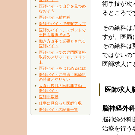
術手技が次
医師バイトで自分を見つめ
なおそう
るところで
医師バイト精神科
医師のバイトで年収アップ
その給料は月
医師のバイト、スポットで
土日も選択できる
すが、医局
働き方改革で必要とされる
その給料は
医師バイト
医師バイトでの専門医資格
ではないの
取得のメリットとデメリッ
ト
医師求人に
医師バイトをはじめるには
医師バイトに最適！麻酔科
の特徴とやりがい
大きな役目の医師非常勤、
医師求人
医師バイト
医師非常勤
仕事に見合った医師年収
脳神経外
医師バイトの記事一覧
脳神経外科
治療を行う