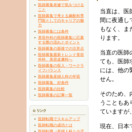
医師募集老健で気をつける
こと
当直は、医
医師募集で考える麻酔科専
間に夜通し
門医としてのキャリアの魅
力
もなく、ま
医師募集には条件
ります。
美容外科の医師募集に応募
する際の流れとポイント
医師募集の面接での注意点
当直の医師
医師募集最新トレンド美容
外科、美容皮膚科へ
ても、医師
医師募集の収入・ワークラ
には、他の
イフバランス
医師募集産婦人科の年収
せん。
医師募集、好条件
医師募集の比較
そのため、
医師募集の記事一覧
うこともあ
ていますが
医師転職でスキルアップ
医師転職の成功とは
現在、日本
医師転職（産婦人科と小児