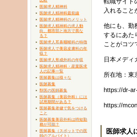
比較
転職サイト
医師求人精神科
入れること
医師求人精神科最前線
医師求人精神科のメリット
他にも、勤
医師求人精神科の求人動
向、都市部と地方で異な
するにあた
る？
医師求人耳鼻咽喉科の特徴
ことがコツ
医師求人で美容皮膚科の年
収？
日本メディ
医師求人形成外科の年収
医師求人精神科・産業医求
人の記事一覧
所在地：東京
医師募集は様々な
医師募集
https://dr-
獣医の医師募集
医師募集（美容外科）には
試用期間がある？
https://
医師募集老健で気をつける
こと
医師募集美容外科は時短勤
務が可能？
医師求人
医師募集（スポットでの医
師のアルバイト）