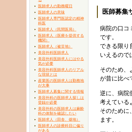
医師求人の勤務曜日
医師募集
医師求人の意味
医師求人専門医認定の精神
科医
病院の口コ
医師求人（民間医局）
医師求人（医療を提供する
です。
機関）
できる限り
医師求人（被災地）
美容外科医師求人
いえるので
美容外科医師求人にはやる
気が必要
そのため、
美容外科医師求人のリアル
な現状とは
が昔に比べ
産業医の医師求人は勤務地
が大事
医師求人募集に関する情報
逆に、病院
美容外科の医師求人探しは
考えている
登録が必要
美容外科の医師求人は麻酔
そのために
科の体制を確認したい
ます。
医師求人（田舎、僻地）
医師求人の診療科目に偏り
がある