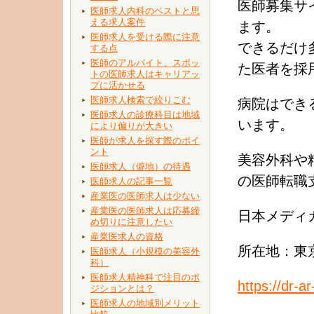
医師募集サ
医師求人内科のベストと思
える求人案件
ます。
医師求人を受ける際に注意
できるだけ
する点
医師のアルバイト、スポッ
た医者を採
トの医師求人はキャリアッ
プに活かせる
医師求人検索で絞りこむ
病院はでき
医師求人の診療科目は地域
います。
により偏りが大きい
医師が求人を探す際のポイ
ント
美容外科や
医師求人（僻地）の待遇
の医師転職
医師求人の記事一覧
産業医の医師求人は少ない
産業医の医師求人は応募締
日本メディ
め切りに注意したい
産業医求人の資格
所在地：東京
医師求人（小規模の美容外
科）
医師求人精神科で注目のポ
https://
ジションとは？
医師求人の地域別メリット