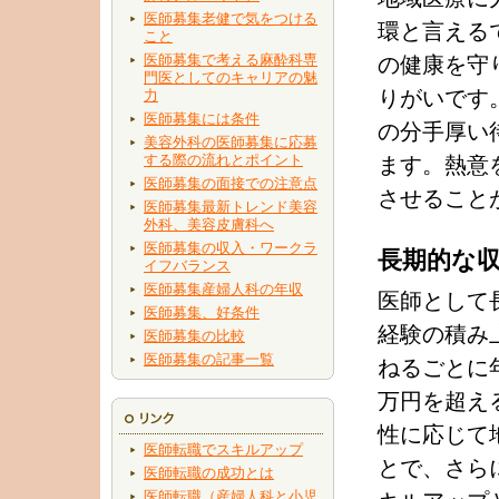
医師募集老健で気をつける
環と言える
こと
医師募集で考える麻酔科専
の健康を守
門医としてのキャリアの魅
りがいです
力
医師募集には条件
の分手厚い
美容外科の医師募集に応募
する際の流れとポイント
ます。熱意
医師募集の面接での注意点
させること
医師募集最新トレンド美容
外科、美容皮膚科へ
医師募集の収入・ワークラ
長期的な
イフバランス
医師募集産婦人科の年収
医師として
医師募集、好条件
経験の積み
医師募集の比較
医師募集の記事一覧
ねるごとに年
万円を超え
性に応じて
医師転職でスキルアップ
とで、さら
医師転職の成功とは
医師転職（産婦人科と小児