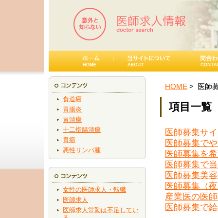
HOME
医師
食道癌
項目一覧
胃腸炎
胃潰瘍
十二指腸潰瘍
医師募集サイ
胃癌
医師募集でや
悪性リンパ腫
医師募集を希
医師募集で当
医師募集美容
医師募集（夜
女性の医師求人・転職
産業医の医師
医師求人
医師募集で給
医師求人常勤は不足してい
る