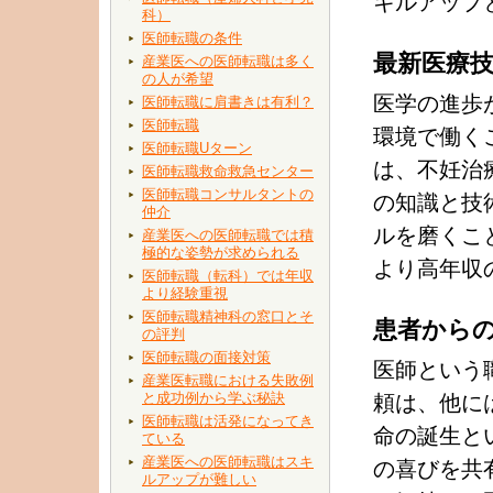
キルアップ
科）
医師転職の条件
最新医療
産業医への医師転職は多く
の人が希望
医学の進歩
医師転職に肩書きは有利？
医師転職
環境で働く
医師転職Uターン
は、不妊治
医師転職救命救急センター
医師転職コンサルタントの
の知識と技
仲介
ルを磨くこ
産業医への医師転職では積
極的な姿勢が求められる
より高年収
医師転職（転科）では年収
より経験重視
医師転職精神科の窓口とそ
患者から
の評判
医師転職の面接対策
医師という
産業医転職における失敗例
と成功例から学ぶ秘訣
頼は、他に
医師転職は活発になってき
命の誕生と
ている
産業医への医師転職はスキ
の喜びを共
ルアップが難しい