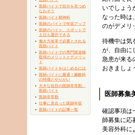
医師バイトで自分を見つめ
いでしょう
なおそう
なった時は
医師バイト精神科
医師のバイトで年収アップ
のがデメリ
医師のバイト、スポットで
土日も選択できる
待機中は気
働き方改革で必要とされる
医師バイト
が、自由に
医師バイトでの専門医資格
取得のメリットとデメリッ
急患が来る
ト
おきましょ
医師バイトをはじめるには
医師バイトに最適！麻酔科
の特徴とやりがい
大きな役目の医師非常勤、
医師バイト
医師募集
医師非常勤
仕事に見合った医師年収
医師バイトの記事一覧
確認事項は
師募集に応
美容外科に