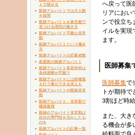
へ戻って医
トで探せる
医師アルバイトでは大人数
リアにおい
を採用
ンで役立ち
医師アルバイトを東京都で
見つける理想の働き方
イルを実現
医師アルバイト可能な非常
勤
ます。
医師アルバイトという働き
方
医師アルバイトの応募者数
産業医の医師アルバイト
医師募集
医師アルバイト美容外科は
条件調整が可能？
医師アルバイトには研修医
医師募集
で
も行う事ができる求人も
医師アルバイトや医師非常
トが期待で
勤
3割ほど時
医師アルバイト、非常勤で
職場復帰
医師のアルバイト非常勤は
また、大き
自分の専門性を活かしたも
のを
る機会が多
医師アルバイトの記事一覧
給料面で良
医師バイト