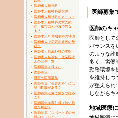
比較
医師求人精神科
医師募集
医師求人精神科最前線
医師求人精神科のメリット
医師求人精神科の求人動
向、都市部と地方で異な
医師のキ
る？
医師求人耳鼻咽喉科の特徴
医師として
医師求人で美容皮膚科の年
バランスを
収？
医師求人形成外科の年収
のような診
医師求人精神科・産業医求
多く、労働
人の記事一覧
医師募集は様々な
勤務環境を
医師募集
を維持しつ
獣医の医師募集
医師募集（美容外科）には
が整えられ
試用期間がある？
しながらキ
医師募集老健で気をつける
こと
医師募集美容外科は時短勤
地域医療
務が可能？
医師募集（スポットでの医
地域医療に
師のアルバイト）