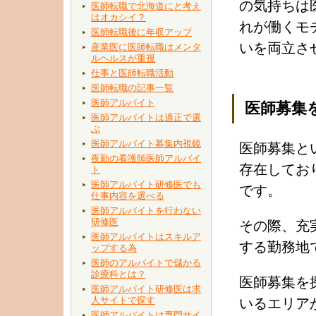
の気持ちは
医師転職で北海道にと考え
はオカシイ？
れが働くモ
医師転職後に年収アップ
いを両立さ
産業医に医師転職はメンタ
ルヘルスが重視
仕事と医師転職活動
医師転職の記事一覧
医師アルバイト
医師募集
医師アルバイトは適正で選
ぶ
医師アルバイト募集内視鏡
医師募集と
夜勤の看護師医師アルバイ
存在してお
ト
医師アルバイト研修医でも
です。
仕事内容を選べる
医師アルバイトを行わない
研修医
その際、充
医師アルバイトはスキルア
する勤務地
ップする為
医師のアルバイトで儲かる
診療科とは？
医師募集を
医師アルバイト研修医は求
人サイトで探す
いるエリア
医師アルバイトは専門サイ