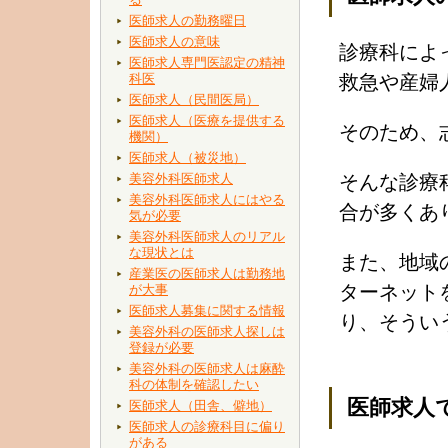
医師求人の勤務曜日
医師求人の意味
診療科によ
医師求人専門医認定の精神
科医
救急や産婦
医師求人（民間医局）
医師求人（医療を提供する
そのため、
機関）
医師求人（被災地）
美容外科医師求人
そんな診療
美容外科医師求人にはやる
合が多くあ
気が必要
美容外科医師求人のリアル
な現状とは
また、地域
産業医の医師求人は勤務地
ターネット
が大事
医師求人募集に関する情報
り、そうい
美容外科の医師求人探しは
登録が必要
美容外科の医師求人は麻酔
科の体制を確認したい
医師求人
医師求人（田舎、僻地）
医師求人の診療科目に偏り
がある