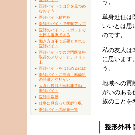
う。
医師バイトで自分を見つめ
なおそう
単身赴任は
医師バイト精神科
医師のバイトで年収アップ
いいとは思
医師のバイト、スポットで
のです。
土日も選択できる
働き方改革で必要とされる
医師バイト
私の友人は
医師バイトでの専門医資格
取得のメリットとデメリッ
に思います
ト
う。
医師バイトをはじめるには
医師バイトに最適！麻酔科
の特徴とやりがい
地域への貢
大きな役目の医師非常勤、
医師バイト
がいのある
医師非常勤
族のことを
仕事に見合った医師年収
医師バイトの記事一覧
整形外科