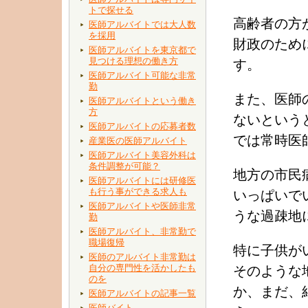
トで探せる
高齢者の方
医師アルバイトでは大人数
を採用
財政のため
医師アルバイトを東京都で
見つける理想の働き方
す。
医師アルバイト可能な非常
勤
また、医師
医師アルバイトという働き
方
ないという
医師アルバイトの応募者数
では常時医
産業医の医師アルバイト
医師アルバイト美容外科は
条件調整が可能？
地方の市民
医師アルバイトには研修医
も行う事ができる求人も
いっぱいで
医師アルバイトや医師非常
うな過疎地
勤
医師アルバイト、非常勤で
職場復帰
特に子供が
医師のアルバイト非常勤は
自分の専門性を活かしたも
そのような
のを
か、まだ、
医師アルバイトの記事一覧
医師バイト