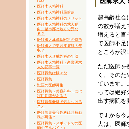
医師求人
比較
医師求人精神科
医師求人精神科最前線
超高齢社会
医師求人精神科のメリット
医師求人精神科の求人動
の数が増え
向、都市部と地方で異な
る？
増えると言
医師求人耳鼻咽喉科の特徴
で医師不足
医師求人で美容皮膚科の年
収？
ところが沢
医師求人形成外科の年収
医師求人精神科・産業医求
ただ医師を
人の記事一覧
医師募集は様々な
く、そのた
医師募集
ています。
獣医の医師募集
医師募集（美容外科）には
っては絶好
試用期間がある？
出す病院を
医師募集老健で気をつける
こと
医師募集美容外科は時短勤
ですから今
務が可能？
人は、医師
医師募集（スポットでの医
師のアルバイト）