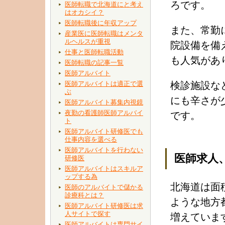
ろです。
医師転職で北海道にと考え
はオカシイ？
医師転職後に年収アップ
また、常勤
産業医に医師転職はメンタ
ルヘルスが重視
院設備を備
仕事と医師転職活動
も人気があ
医師転職の記事一覧
医師アルバイト
医師アルバイトは適正で選
検診施設な
ぶ
にも辛さが
医師アルバイト募集内視鏡
夜勤の看護師医師アルバイ
です。
ト
医師アルバイト研修医でも
仕事内容を選べる
医師アルバイトを行わない
医師求人
研修医
医師アルバイトはスキルア
ップする為
北海道は面
医師のアルバイトで儲かる
診療科とは？
ような地方
医師アルバイト研修医は求
人サイトで探す
増えていま
医師アルバイトは専門サイ