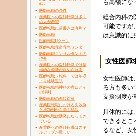
も高額にな
科）
医師転職の条件
総合内科の
産業医への医師転職は多く
の人が希望
可能ですが
医師転職に肩書きは有利？
は意識的に
医師転職
医師転職Uターン
医師転職救命救急センター
医師転職コンサルタントの
仲介
女性医師
産業医への医師転職では積
極的な姿勢が求められる
医師転職（転科）では年収
女性医師は
より経験重視
る方も多い
医師転職精神科の窓口とそ
の評判
支援制度が
医師転職の面接対策
産業医転職における失敗例
と成功例から学ぶ秘訣
具体的には
医師転職は活発になってき
できるとこ
ている
産業医への医師転職はスキ
るなど、女
ルアップが難しい