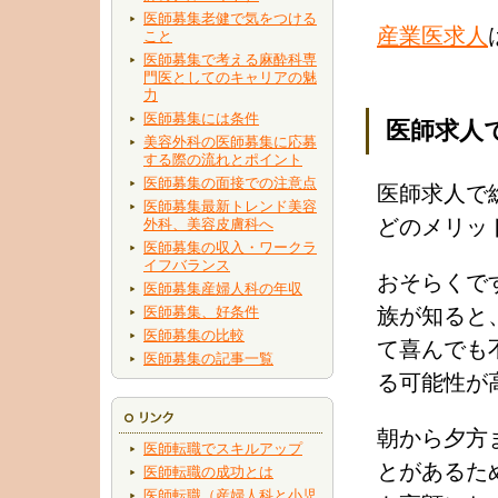
医師募集老健で気をつける
産業医求人
こと
医師募集で考える麻酔科専
門医としてのキャリアの魅
力
医師募集には条件
医師求人
美容外科の医師募集に応募
する際の流れとポイント
医師募集の面接での注意点
医師求人で
医師募集最新トレンド美容
どのメリッ
外科、美容皮膚科へ
医師募集の収入・ワークラ
イフバランス
おそらくで
医師募集産婦人科の年収
医師募集、好条件
族が知ると
医師募集の比較
て喜んでも
医師募集の記事一覧
る可能性が
朝から夕方
医師転職でスキルアップ
とがあるた
医師転職の成功とは
医師転職（産婦人科と小児