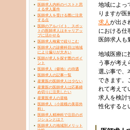
地域によっ
医師求人内科のベストと思
える求人案件
りますが医
医師求人を受ける際に注意
する点
求人
が出さ
医師のアルバイト、スポッ
における仕
トの医師求人はキャリアッ
プに活かせる
医師求人も
医師求人検索で絞りこむ
医師求人の診療科目は地域
により偏りが大きい
地域医療に
医師が求人を探す際のポイ
う事が考え
ント
医師求人（僻地）の待遇
選ぶ事で、
医師求人の記事一覧
できます。
産業医の医師求人は少ない
産業医の医師求人は応募締
れて考えて
め切りに注意したい
求人を検討
産業医求人の資格
医師求人（小規模の美容外
性化すると
科）
医師求人精神科で注目のポ
ジションとは？
医師求人の地域別メリット