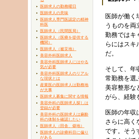
医師求人の勤務曜日
医師求人の意味
医師が働く
医師求人専門医認定の精神
科医
うものを両
医師求人（民間医局）
勤務ではキ
医師求人（医療を提供する
機関）
らにはスキ
医師求人（被災地）
だ。
美容外科医師求人
美容外科医師求人にはやる
気が必要
そして、年
美容外科医師求人のリアル
常勤務を選
な現状とは
産業医の医師求人は勤務地
美容整形な
が大事
がら、経験
医師求人募集に関する情報
美容外科の医師求人探しは
登録が必要
医師の年収
美容外科の医師求人は麻酔
科の体制を確認したい
さらに高く
医師求人（田舎、僻地）
です。そう
医師求人の診療科目に偏り
がある