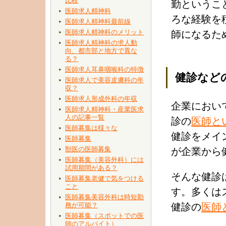
比較
勤というこ
医師求人精神科
ろな経験を
医師求人精神科最前線
医師求人精神科のメリット
師になるた
医師求人精神科の求人動
向、都市部と地方で異な
る？
医師求人耳鼻咽喉科の特徴
健診など
医師求人で美容皮膚科の年
収？
医師求人形成外科の年収
企業におい
医師求人精神科・産業医求
人の記事一覧
診の
医師と
医師募集は様々な
健診をメイ
医師募集
獣医の医師募集
が企業から
医師募集（美容外科）には
試用期間がある？
そんな健診
医師募集老健で気をつける
こと
す。多くは
医師募集美容外科は時短勤
務が可能？
健診の
医師
医師募集（スポットでの医
師のアルバイト）