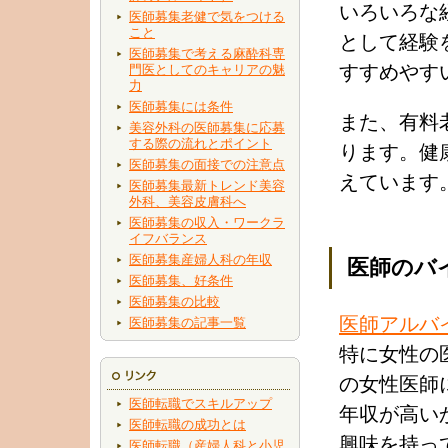
いろいろな
医師募集老健で気をつける
こと
として経験
医師募集で考える麻酔科専
すすめやす
門医としてのキャリアの魅
力
医師募集には条件
また、有料
美容外科の医師募集に応募
する際の流れとポイント
ります。健
医師募集の面接での注意点
えています
医師募集最新トレンド美容
外科、美容皮膚科へ
医師募集の収入・ワークラ
イフバランス
医師募集産婦人科の年収
医師のバ
医師募集、好条件
医師募集の比較
医師アルバ
医師募集の記事一覧
特に女性の
の女性医師
医師転職でスキルアップ
年収が高い
医師転職の成功とは
興味を持っ
医師転職（産婦人科と小児