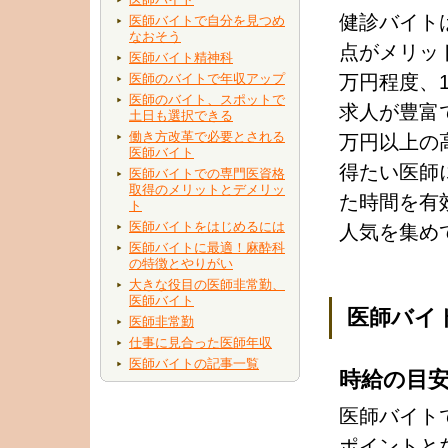
健診バイト
医師バイトで自分を見つめ
なおそう
点がメリッ
医師バイト精神科
医師のバイトで年収アップ
万円程度、
医師のバイト、スポットで
求人が豊富
土日も選択できる
働き方改革で必要とされる
万円以上の
医師バイト
得たい医師
医師バイトでの専門医資格
取得のメリットとデメリッ
た時間を有
ト
医師バイトをはじめるには
人気を集め
医師バイトに最適！麻酔科
の特徴とやりがい
大きな役目の医師非常勤、
医師バイト
医師バイ
医師非常勤
仕事に見合った医師年収
医師バイトの記事一覧
時給の目安：
医師バイト
ポイントと