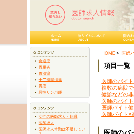
HOME
医師
食道癌
項目一覧
胃腸炎
胃潰瘍
十二指腸潰瘍
医師のバイト
胃癌
複数の病院で
悪性リンパ腫
健診などの非
医師のバイト
医師バイト健
医師バイト×
女性の医師求人・転職
医師求人
医師求人常勤は不足してい
医師のバ
る