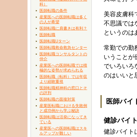
科）
医師転職の条件
美容皮膚科
産業医への医師転職は多く
の人が希望
不思議では
医師転職に肩書きは有利？
というのは
医師転職
医師転職Uターン
常勤での勤
医師転職救命救急センター
医師転職コンサルタントの
いうことが
仲介
でいろいろ
産業医への医師転職では積
極的な姿勢が求められる
のはいいと
医師転職（転科）では年収
より経験重視
医師転職精神科の窓口とそ
の評判
医師転職の面接対策
医師バイ
産業医転職における失敗例
と成功例から学ぶ秘訣
医師転職は活発になってき
健診バイ
ている
産業医への医師転職はスキ
健診バイト
ルアップが難しい