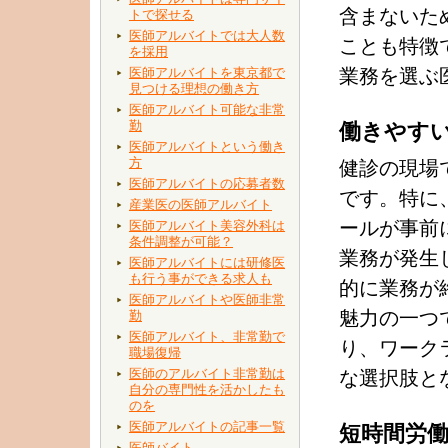
含まないた
トで探せる
医師アルバイトでは大人数
ことも特徴
を採用
医師アルバイトを東京都で
業務を選ぶ
見つける理想の働き方
医師アルバイト可能な非常
勤
働きやす
医師アルバイトという働き
方
健診の現場
医師アルバイトの応募者数
です。特に
産業医の医師アルバイト
ールが事前
医師アルバイト美容外科は
条件調整が可能？
業務が発生
医師アルバイトには研修医
も行う事ができる求人も
的に業務が
医師アルバイトや医師非常
魅力の一つ
勤
医師アルバイト、非常勤で
り、ワーク
職場復帰
医師のアルバイト非常勤は
な選択肢と
自分の専門性を活かしたも
のを
医師アルバイトの記事一覧
短時間労
医師バイト