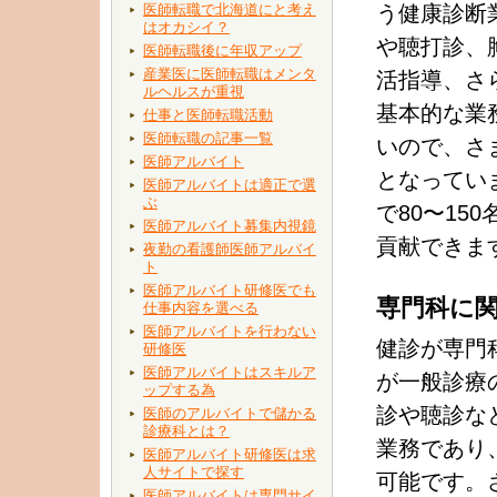
医師転職で北海道にと考え
う健康診断
はオカシイ？
や聴打診、
医師転職後に年収アップ
産業医に医師転職はメンタ
活指導、さ
ルヘルスが重視
基本的な業
仕事と医師転職活動
医師転職の記事一覧
いので、さ
医師アルバイト
となってい
医師アルバイトは適正で選
ぶ
で80〜1
医師アルバイト募集内視鏡
貢献できま
夜勤の看護師医師アルバイ
ト
医師アルバイト研修医でも
専門科に
仕事内容を選べる
医師アルバイトを行わない
健診が専門
研修医
医師アルバイトはスキルア
が一般診療
ップする為
診や聴診な
医師のアルバイトで儲かる
診療科とは？
業務であり
医師アルバイト研修医は求
人サイトで探す
可能です。
医師アルバイトは専門サイ